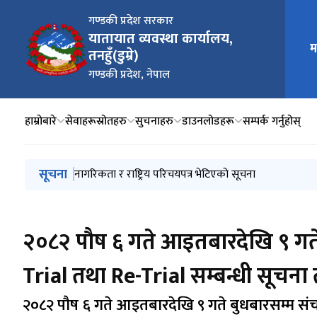
गण्डकी प्रदेश सरकार
यातायात व्यवस्था कार्यालय,
म
मुख्य न
तनहुँ(डुम्रे)
गण्डकी प्रदेश, नेपाल
हाम्रोबारे
सेवाहरू
स्रोतहरु
सुचनाहरु
डाउनलोडहरू
सम्पर्क गर्नुहोस्
मुख्य नेभिगेसनमा जानुहोस्
सूचना
लिखित परीक्षाको नतिजा सम्बन्धी सूचना
नागरिकता र राष्ट्रिय परिचयपत्र भेटिएको सूचना
ट्रायल मिति छनौट गर्दा २०८३ श्रावण २५ गते पछिको मात्र मिति
लाइसेन्स तथा सवारी ब्लुबुक लगायतका सेवाहरु अवरुद्ध रहे
2026 January 21 देखि 2026 April 14 सम्मको स्मार्ट कार्ड 
२०८२ पौष ६ गते आइतबारदेखि ९ गते 
Trial तथा Re-Trial सम्बन्धी सूचन
२०८२ पौष ६ गते आइतबारदेखि ९ गते बुधबारसम्म संचा