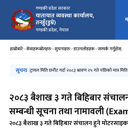
गण्डकी प्रदेश सरकार
यातायात व्यवस्था कार्यालय,
मुख्य न
म
तनहुँ(डुम्रे)
गण्डकी प्रदेश, नेपाल
हाम्रोबारे
सेवाहरू
स्रोतहरु
सुचनाहरु
डाउनलोडहरू
सम्पर्क गर्नुहोस्
मुख्य नेभिगेसनमा जानुहोस्
सूचना
नागरिकता र राष्ट्रिय परिचयपत्र भेटिएको सूचना
ट्रायल मिति छनौट गर्दा २०८३ श्रावण २५ गते पछिको मात्र मिति
लाइसेन्स तथा सवारी ब्लुबुक लगायतका सेवाहरु अवरुद्ध रहे
2026 January 21 देखि 2026 April 14 सम्मको स्मार्ट कार्ड 
२०८३ श्रावण ६ गते बुधबारदेखि ८ गते बिहिबारसम्म संचालन हुन
२०८३ बैशाख ३ गते बिहिबार संचालन ह
सम्बन्धी सूचना तथा नामावली (Exa
२०८३ बैशाख ३ गते बिहिबार संचालन हुने मोटरसाइकल (