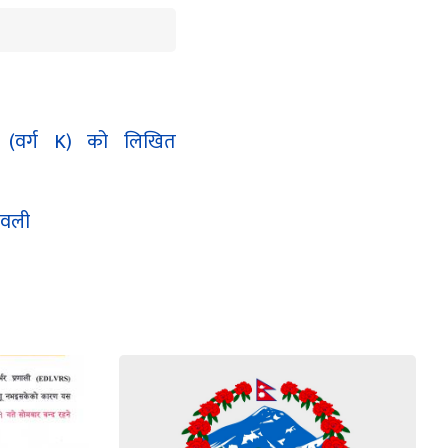
र (वर्ग K) को लिखित
ावली