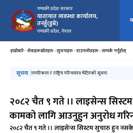
गण्डकी प्रदेश सरकार
यातायात व्यवस्था कार्यालय,
म
मुख्य न
तनहुँ(डुम्रे)
गण्डकी प्रदेश, नेपाल
हाम्रोबारे
सेवाहरू
स्रोतहरु
सुचनाहरु
डाउनलोडहरू
सम्पर्क गर्नुहोस्
मुख्य नेभिगेसनमा जानुहोस्
सूचना
लिखित परीक्षाको नतिजा सम्बन्धी सूचना
नागरिकता र राष्ट्रिय परिचयपत्र भेटिएको सूचना
ट्रायल मिति छनौट गर्दा २०८३ श्रावण २५ गते पछिको मात्र मिति
लाइसेन्स तथा सवारी ब्लुबुक लगायतका सेवाहरु अवरुद्ध रहे
2026 January 21 देखि 2026 April 14 सम्मको स्मार्ट कार्ड 
२०८२ चैत ९ गते ।। लाइसेन्स सिस्टम 
कामको लागि आउनुहुन अनुरोध गरिन
२०८२ चैत ९ गते ।। लाइसेन्स सिस्टम सुचारु हुन नसक