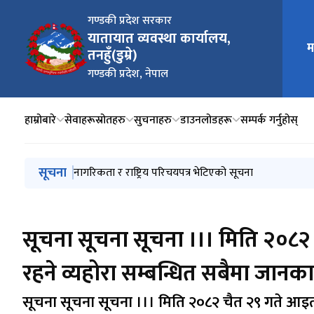
गण्डकी प्रदेश सरकार
यातायात व्यवस्था कार्यालय,
म
मुख्य न
तनहुँ(डुम्रे)
गण्डकी प्रदेश, नेपाल
हाम्रोबारे
सेवाहरू
स्रोतहरु
सुचनाहरु
डाउनलोडहरू
सम्पर्क गर्नुहोस्
मुख्य नेभिगेसनमा जानुहोस्
सूचना
लिखित परीक्षाको नतिजा सम्बन्धी सूचना
नागरिकता र राष्ट्रिय परिचयपत्र भेटिएको सूचना
ट्रायल मिति छनौट गर्दा २०८३ श्रावण २५ गते पछिको मात्र मिति
लाइसेन्स तथा सवारी ब्लुबुक लगायतका सेवाहरु अवरुद्ध रहे
2026 January 21 देखि 2026 April 14 सम्मको स्मार्ट कार्ड 
सूचना सूचना सूचना ।।। मिति २०८
रहने व्यहोरा सम्बन्धित सबैमा जान
सूचना सूचना सूचना ।।। मिति २०८२ चैत २९ गते आइत