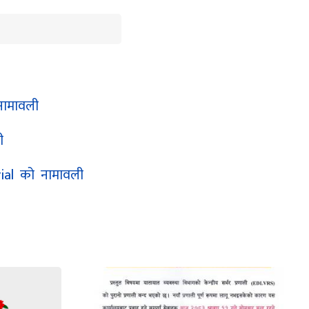
नामावली
ी
rial को नामावली