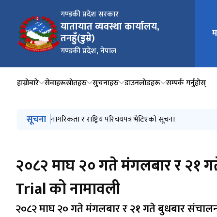
गण्डकी प्रदेश सरकार
यातायात व्यवस्था कार्यालय,
म
मुख्य न
तनहुँ(डुम्रे)
गण्डकी प्रदेश, नेपाल
हाम्रोबारे
सेवाहरू
स्रोतहरु
सुचनाहरु
डाउनलोडहरू
सम्पर्क गर्नुहोस्
मुख्य नेभिगेसनमा जानुहोस्
सूचना
लिखित परीक्षाको नतिजा सम्बन्धी सूचना
नागरिकता र राष्ट्रिय परिचयपत्र भेटिएको सूचना
ट्रायल मिति छनौट गर्दा २०८३ श्रावण २५ गते पछिको मात्र मिति
लाइसेन्स तथा सवारी ब्लुबुक लगायतका सेवाहरु अवरुद्ध रहे
2026 January 21 देखि 2026 April 14 सम्मको स्मार्ट कार्ड 
२०८२ माघ २० गते मंगलबार र २१ गते
Trial को नामावली
२०८२ माघ २० गते मंगलबार र २१ गते बुधबार संचालन