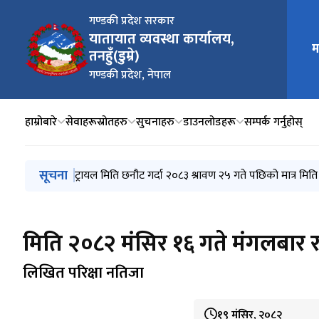
गण्डकी प्रदेश सरकार
यातायात व्यवस्था कार्यालय,
म
मुख्य न
तनहुँ(डुम्रे)
गण्डकी प्रदेश, नेपाल
हाम्रोबारे
सेवाहरू
स्रोतहरु
सुचनाहरु
डाउनलोडहरू
सम्पर्क गर्नुहोस्
मुख्य नेभिगेसनमा जानुहोस्
सूचना
नागरिकता र राष्ट्रिय परिचयपत्र भेटिएको सूचना
ट्रायल मिति छनौट गर्दा २०८३ श्रावण २५ गते पछिको मात्र मिति
लाइसेन्स तथा सवारी ब्लुबुक लगायतका सेवाहरु अवरुद्ध रहे
2026 January 21 देखि 2026 April 14 सम्मको स्मार्ट कार्ड 
२०८३ श्रावण ६ गते बुधबारदेखि ८ गते बिहिबारसम्म संचालन हुन
मिति २०८२ मंसिर १६ गते मंगलबार र
लिखित परिक्षा नतिजा
१९ मंसिर, २०८२