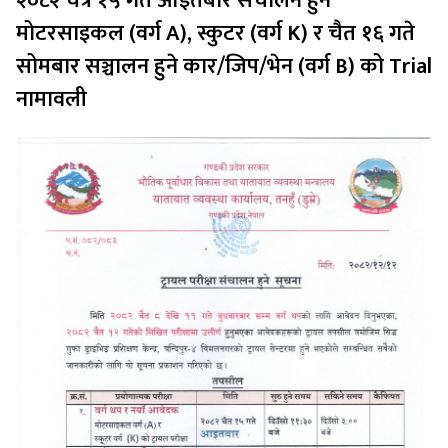
२०८२ चैत्र १५ गते आइतबार संचालन हुने
मोटरसाइकल (वर्ग A), स्कुटर (वर्ग K) र चैत १६ गते
सोमबार सञ्चालन हुने कार/जिप/भेन (वर्ग B) को Trial
नामावली